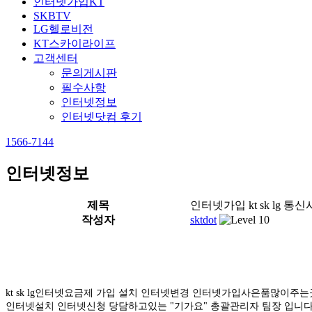
인터넷가입KT
SKBTV
LG헬로비전
KT스카이라이프
고객센터
문의게시판
필수사항
인터넷정보
인터넷닷컴 후기
1566-7144
인터넷정보
제목
인터넷가입 kt sk lg 통
작성자
sktdot
kt sk lg인터넷요금제 가입 설치 인터넷변경 인터넷가입사은품많
인터넷설치 인터넷신청 당담하고있는 "기가요" 총괄관리자 팀장 입니다